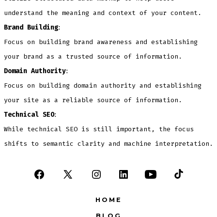
understand the meaning and context of your content.
Brand Buildingː
Focus on building brand awareness and establishing
your brand as a trusted source of information.
Domain Authorityː
Focus on building domain authority and establishing
your site as a reliable source of information.
Technical SEOː
While technical SEO is still important, the focus
shifts to semantic clarity and machine interpretation.
Open
Open
Open
Open
Open
Open
Facebook
X
Instagram
LinkedIn
YouTube
TikTok
HOME
in
in
in
in
in
in
BLOG